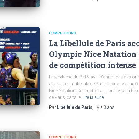
COMPÉTITIONS
La Libellule de Paris ac
Olympic Nice Natation
de compétition intense
Le week-end du 8 et 9 avril s’annonce passionn
alors que La Libellule de Paris accueille deux
Nice Natation. Ces matchs auront lieu à la Pis
de Paris, dans le
Lire la suite
Par
Libellule de Paris
, il y a
3 ans
COMPÉTITIONS