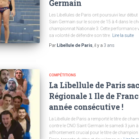
Germain
Les Libellules de Paris ont poursuivi leur déb
Sain Germain sur le score de 15 à 4 dans le c
championnat Nationale 3. Cette performance vien
sa volonté de défendre son titre.
Lire la suite
Par
Libellule de Paris
, il y a
3 ans
COMPÉTITIONS
La Libellule de Paris s
Régionale 1 Ile de Fran
année consécutive !
La Libellule de Paris a remporté le titre de ch
contre le CNO Saint Germain le samedi 3 juin 
affrontement crucial pour le titre de champion r