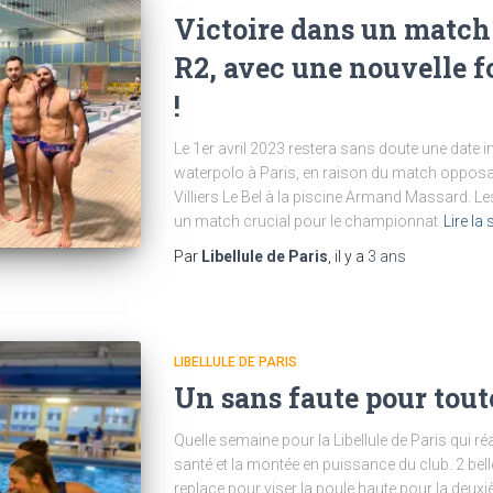
Victoire dans un match
R2, avec une nouvelle f
!
Le 1er avril 2023 restera sans doute une date
waterpolo à Paris, en raison du match opposant
Villiers Le Bel à la piscine Armand Massard. L
un match crucial pour le championnat
Lire la 
Par
Libellule de Paris
, il y a
3 ans
LIBELLULE DE PARIS
Un sans faute pour tout
Quelle semaine pour la Libellule de Paris qui r
santé et la montée en puissance du club. 2 belles
replace pour viser la poule haute pour la deux