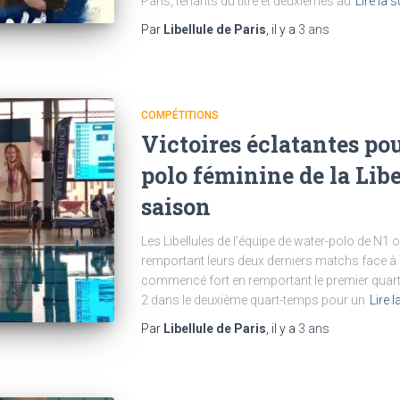
Paris, tenants du titre et deuxièmes au
Lire la s
Par
Libellule de Paris
, il y a
3 ans
COMPÉTITIONS
Victoires éclatantes pou
polo féminine de la Libe
saison
Les Libellules de l’équipe de water-polo de N1 
remportant leurs deux derniers matchs face à T
commencé fort en remportant le premier quart-
2 dans le deuxième quart-temps pour un
Lire l
Par
Libellule de Paris
, il y a
3 ans