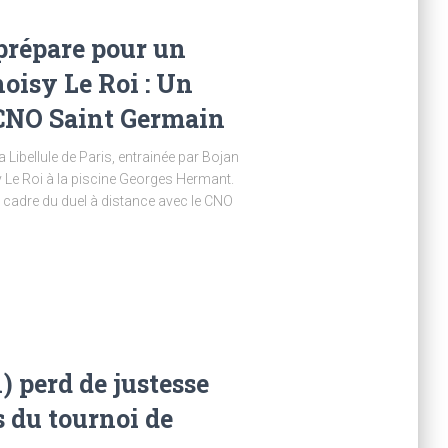
 prépare pour un
oisy Le Roi : Un
 CNO Saint Germain
a Libellule de Paris, entrainée par Bojan
y Le Roi à la piscine Georges Hermant.
 cadre du duel à distance avec le CNO
) perd de justesse
s du tournoi de