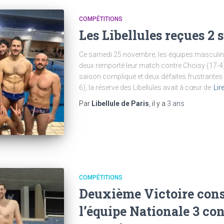
COMPÉTITIONS
Les Libellules reçues 2 s
Ce samedi 25 novembre, les équipes masculines 
deux remporté leur match contre Choisy (17-4)
saison compliqué et deux défaites frustrantes 
6), la réserve des Libellules avait à cœur de
Lire
Par
Libellule de Paris
, il y a
3 ans
COMPÉTITIONS
Deuxième Victoire cons
l’équipe Nationale 3 con