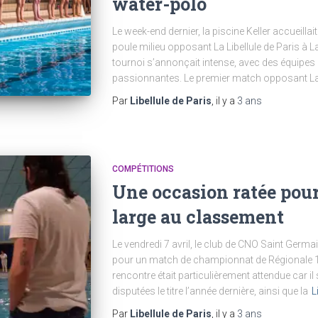
water-polo
Le week-end dernier, la piscine Keller accueilla
poule milieu opposant La Libellule de Paris à 
tournoi s’annonçait intense, avec des équipes 
passionnantes. Le premier match opposant La L
Par
Libellule de Paris
, il y a
3 ans
COMPÉTITIONS
Une occasion ratée pour
large au classement
Le vendredi 7 avril, le club de CNO Saint Germain
pour un match de championnat de Régionale 1 I
rencontre était particulièrement attendue car il
disputées le titre l’année dernière, ainsi que la
L
Par
Libellule de Paris
, il y a
3 ans