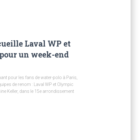
cueille Laval WP et
 pour un week-end
ant pour les fans de water-polo à Paris,
 équipes de renom : Laval WP et Olympic
cine Keller, dans le 15e arrondissement