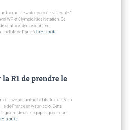
it un tournoi de water-polo de Nationale 1
Laval WP et Olympic Nice Natation. Ce
de qualité et des rencontres
ibellule de Paris à
Lire la suite
 la R1 de prendre le
 en Laye accueillait La Libellule de Paris
le-de-France en water-polo. Cette
 s’agissait de deux équipes qui se sont
ire la suite