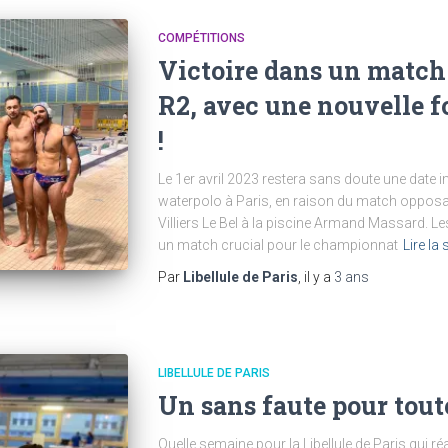
COMPÉTITIONS
Victoire dans un match
R2, avec une nouvelle f
!
Le 1er avril 2023 restera sans doute une date
waterpolo à Paris, en raison du match opposant
Villiers Le Bel à la piscine Armand Massard. L
un match crucial pour le championnat
Lire la 
Par
Libellule de Paris
, il y a
3 ans
LIBELLULE DE PARIS
Un sans faute pour tout
Quelle semaine pour la Libellule de Paris qui r