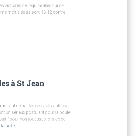
 victoires de l’équipe filles qui se
ième moitié de saison: 16-12 contre
lles à St Jean
ustrant de par les résultats obtenus,
ont un sérieux postulant pour la poule
positif pour nos joueuses lors de ce
 la suite