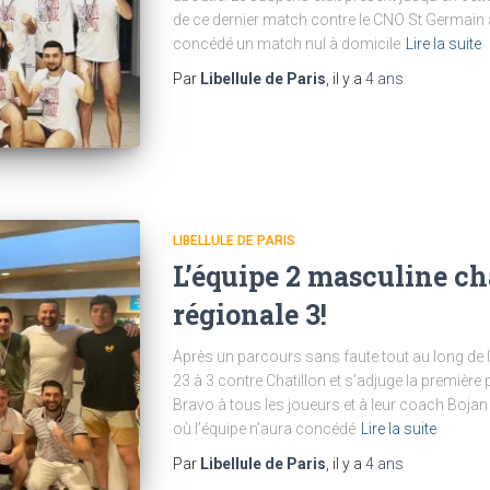
de ce dernier match contre le CNO St Germain al
concédé un match nul à domicile
Lire la suite
Par
Libellule de Paris
, il y a
4 ans
LIBELLULE DE PARIS
L’équipe 2 masculine c
régionale 3!
Après un parcours sans faute tout au long de la
23 à 3 contre Chatillon et s’adjuge la premièr
Bravo à tous les joueurs et à leur coach Bojan
où l’équipe n’aura concédé
Lire la suite
Par
Libellule de Paris
, il y a
4 ans