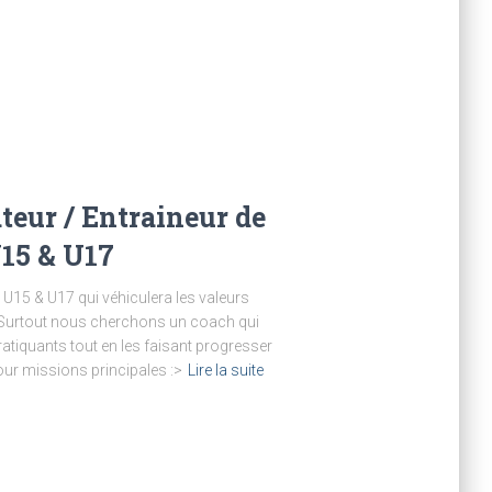
ur / Entraineur de
U15 & U17
U15 & U17 qui véhiculera les valeurs
. Surtout nous cherchons un coach qui
tiquants tout en les faisant progresser
pour missions principales :>
Lire la suite