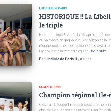
LIBELLULE DE PARIS
HISTORIQUE !! La Libellu
le triplé
Historique triplé !!! Après la R3, après la R1, no
au palmarès en gagnant la 1ère édition de la C
réussie, une saison exceptionnelle. Bravo à to
Latinovic et à la très belle équipe
Lire la suite
Par
Libellule de Paris
, il y a
4 ans
COMPÉTITIONS
Champion régional Ile-d
C’est fait! L’équipe 1 masculine est championn
aboutie. Le suspens était présent jusqu’en cett