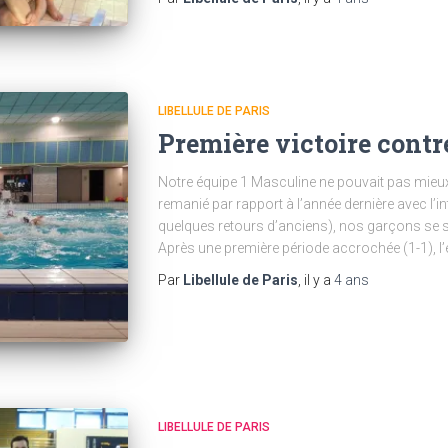
LIBELLULE DE PARIS
Première victoire contr
Notre équipe 1 Masculine ne pouvait pas mieux 
remanié par rapport à l’année dernière avec l’i
quelques retours d’anciens), nos garçons se s
Après une première période accrochée (1-1), l’éq
Par
Libellule de Paris
, il y a
4 ans
LIBELLULE DE PARIS