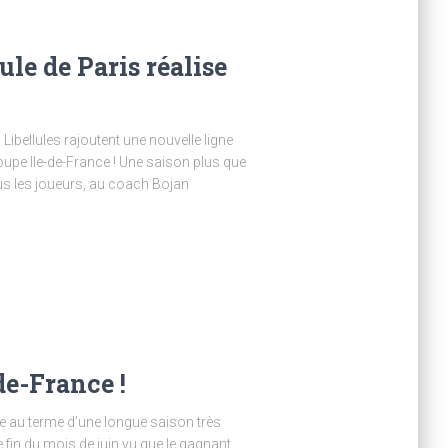
le de Paris réalise
s Libellules rajoutent une nouvelle ligne
oupe Ile-de-France ! Une saison plus que
us les joueurs, au coach Bojan
e-France !
e au terme d’une longue saison très
e fin du mois de juin vu que le gagnant