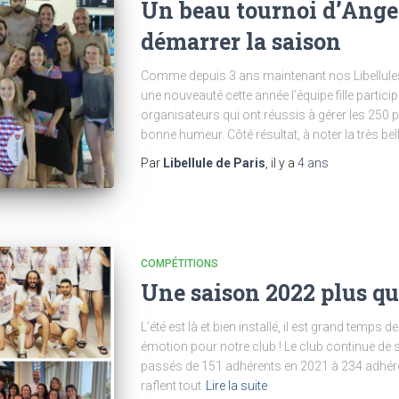
Un beau tournoi d’Ange
démarrer la saison
Comme depuis 3 ans maintenant nos Libellules 
une nouveauté cette année l’équipe fille partic
organisateurs qui ont réussis à gérer les 250 p
bonne humeur. Côté résultat, à noter la très b
Par
Libellule de Paris
, il y a
4 ans
COMPÉTITIONS
Une saison 2022 plus que
L’été est là et bien installé, il est grand temps d
émotion pour notre club ! Le club continue de
passés de 151 adhérents en 2021 à 234 adhér
raflent tout
Lire la suite