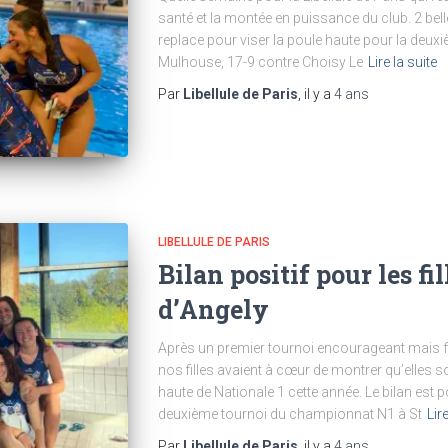
santé et la montée en puissance du club. 2 belles
replace pour viser la poule haute pour la deux
Mulhouse, 17-9 contre Choisy Le
Lire la suite
Par
Libellule de Paris
, il y a
4 ans
LIBELLULE DE PARIS
Bilan positif pour les fi
d’Angely
Après un premier tournoi encourageant mais fr
nos filles avaient à cœur de montrer qu’elles s
haute de Nationale 1 cette année. Le bilan est 
deuxième tournoi du championnat N1 à St
Lire
Par
Libellule de Paris
, il y a
4 ans