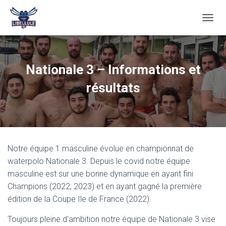
O
U
V
R
I
Nationale 3 – Informations et
R
/
résultats
F
E
R
M
E
R
Notre équipe 1 masculine évolue en championnat de
L
A
waterpolo Nationale 3. Depuis le covid notre équipe
N
masculine est sur une bonne dynamique en ayant fini
A
Champions (2022; 2023) et en ayant gagné la première
V
I
édition de la Coupe Ile de France (2022).
G
A
Toujours pleine d’ambition notre équipe de Nationale 3 vise