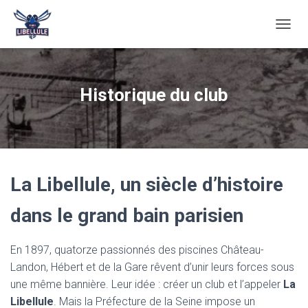
O
U
V
R
I
Historique du club
R
/
F
E
R
M
E
La Libellule, un siècle d’histoire
R
L
dans le grand bain parisien
A
N
A
En 1897, quatorze passionnés des piscines Château-
V
Landon, Hébert et de la Gare rêvent d’unir leurs forces sous
I
G
une même bannière. Leur idée : créer un club et l’appeler
La
A
Libellule
. Mais la Préfecture de la Seine impose un