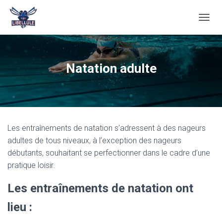
O
U
V
R
I
Natation adulte
R
/
F
E
R
M
Les entraînements de natation s’adressent à des nageurs
E
R
adultes de tous niveaux, à l’exception des nageurs
L
débutants, souhaitant se perfectionner dans le cadre d’une
A
pratique loisir.
N
A
V
Les entraînements de natation ont
I
G
lieu :
A