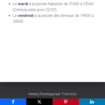
T
Le
mardi
à la piscine Nakache de 21h00 à 22h30
I
O
(Créneau plein pour 22/23)
N
Le
vendredi
à la piscine des Amiraux de 19h00 à
20h00
Hestia | Développé par
ThemeIsle