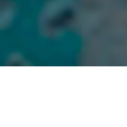
La Libellule de Paris a été fondée en 1898 par 14
habitués de la piscine Chateau-Landon. C’est l’un des
plus anciens clubs de natation et waterpolo de France.
Club de l’Est parisien, nos joueurs et joueuses évoluent
dans un superbe écrin avec la piscine Georges Vallerey
depuis la saison 2024/25.