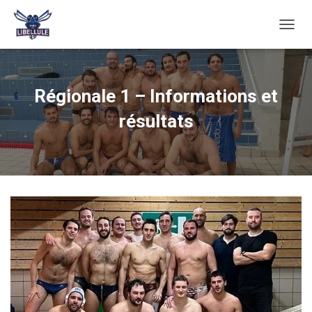
O
U
V
R
I
Régionale 1 – Informations et
R
/
résultats
F
E
R
M
E
R
L
A
N
A
V
I
G
A