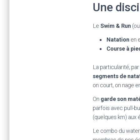
Une disci
Le
Swim & Run
(o
Natation
en e
Course à pie
La particularité, par
segments de natat
on court, on nage enc
On
garde son maté
parfois avec pull-b
(quelques km) aux 
Le combo du waterpo
membres de nos équ