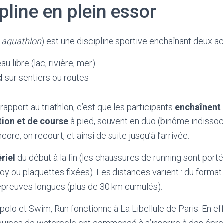
pline en plein essor
u
aquathlon
) est une discipline sportive enchaînant deux act
au libre (lac, rivière, mer)
d
sur sentiers ou routes
 rapport au triathlon, c’est que les participants
enchaînent 
ion et de course
à pied, souvent en duo (binôme indissoc
ore, on recourt, et ainsi de suite jusqu’à l’arrivée.
riel
du début à la fin (les chaussures de running sont porté
uoy ou plaquettes fixées). Les distances varient : du forma
épreuves longues (plus de 30 km cumulés).
lo et Swim, Run fonctionne à La Libellule de Paris. En eff
ipes de waterpolo ont commencé à s’inscrire à des épreu