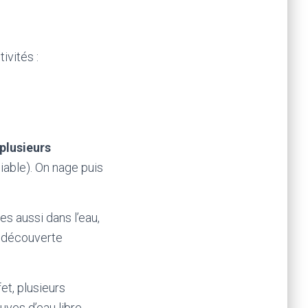
ivités :
plusieurs
iable). On nage puis
es aussi dans l’eau,
t découverte
et, plusieurs
ves d’eau libre