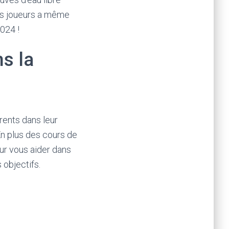
nos joueurs a même
024 !
s la
rents dans leur
En plus des cours de
our vous aider dans
objectifs.