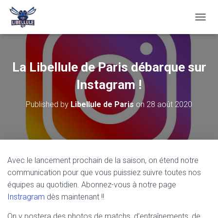
O
U
V
R
I
La Libellule de Paris débarque sur
R
/
Instagram !
F
E
Published by
Libellule de Paris
on
28 août 2020
R
M
E
R
L
A
Avec le lancement prochain de la saison, on étend notre
N
communication pour que vous puissiez suivre toutes nos
A
V
équipes au quotidien. Abonnez-vous à notre page
I
Instragram
dès maintenant !!
G
A
On y postera des photos de matchs, d’entraînements, de