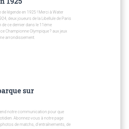
en 1925
pe de légende en 1925 ! Merci à Water
4, deux joueurs de la Libellule de Paris
om de ce dernier dans le 11ème
rance Championne Olympique ? aux jeux
0ème arrondissement.
barque sur
étend notre communication pour que
uotidien. Abonnez-vous à notre page
 photos de matchs, d’entraînements, de