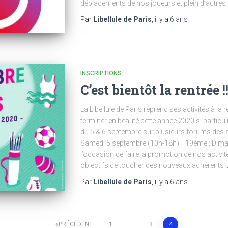
déplacements de nos joueurs et plein d’autres 
Par
Libellule de Paris
, il y a
6 ans
INSCRIPTIONS
C’est bientôt la rentrée !
La Libellule de Paris reprend ses activités à l
terminer en beauté cette année 2020 si particu
du 5 & 6 septembre sur plusieurs forums des 
Samedi 5 septembre (10h-18h)– 19ème : Dima
l’occasion de faire la promotion de nos activi
objectifs de toucher des nouveaux adhérents
Par
Libellule de Paris
, il y a
6 ans
PRÉCÉDENT
1
…
3
4