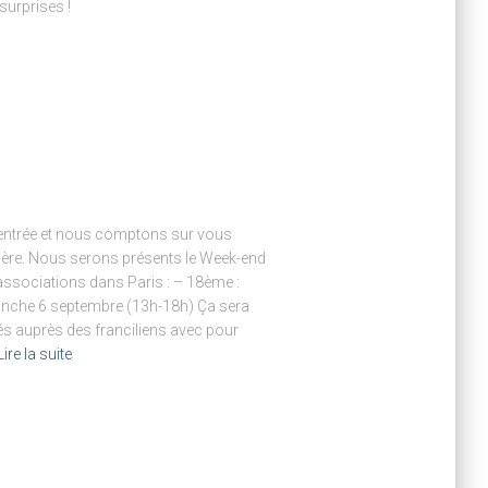
surprises !
!
a rentrée et nous comptons sur vous
lière. Nous serons présents le Week-end
associations dans Paris : – 18ème :
nche 6 septembre (13h-18h) Ça sera
tés auprès des franciliens avec pour
Lire la suite