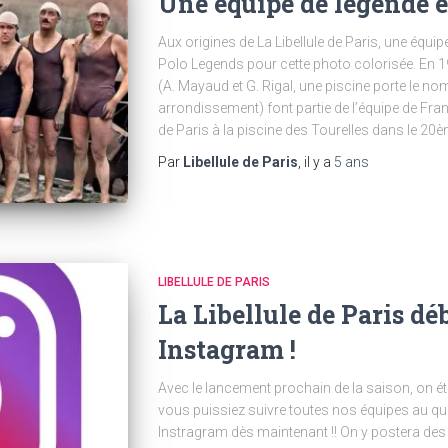
Une équipe de légende 
Aux origines de La Libellule de Paris, une équi
Polo Legends pour cette photo colorisée. En 192
(A. Mayaud et G. Rigal, une piscine porte le n
arrondissement) font partie de l’équipe de F
de Paris à la piscine des Tourelles dans le 2
Par
Libellule de Paris
, il y a
5 ans
LIBELLULE DE PARIS
La Libellule de Paris dé
Instagram !
Avec le lancement prochain de la saison, on 
vous puissiez suivre toutes nos équipes au q
Instragram dès maintenant !! On y postera des