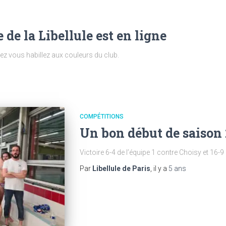
de la Libellule est en ligne
nez vous habillez aux couleurs du club.
COMPÉTITIONS
Un bon début de saison
Victoire 6-4 de l’équipe 1 contre Choisy et 16-9
Par
Libellule de Paris
, il y a
5 ans