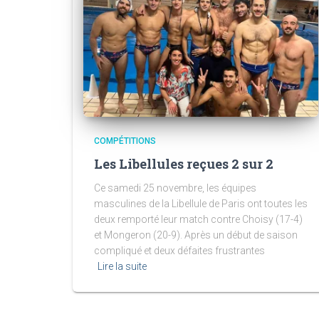
COMPÉTITIONS
Les Libellules reçues 2 sur 2
Ce samedi 25 novembre, les équipes
masculines de la Libellule de Paris ont toutes les
deux remporté leur match contre Choisy (17-4)
et Mongeron (20-9). Après un début de saison
compliqué et deux défaites frustrantes
Lire la suite