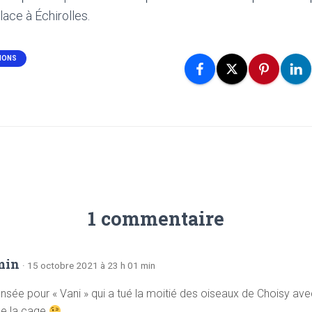
lace à Échirolles.
IONS
1 commentaire
min
· 15 octobre 2021 à 23 h 01 min
ensée pour « Vani » qui a tué la moitié des oiseaux de Choisy av
de la cage