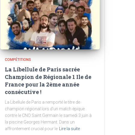
COMPÉTITIONS
La Libellule de Paris sacrée
Champion de Régionale 1 Ile de
France pour la 2ème année
consécutive !
La Libellule de Paris a remporté le titre de
champion régional lors d’un match épique
contre le CNO Saint Germain le samedi 3 juin à
la piscine Georges Hermant. Dans un
affrontement crucial pour le
Lire la suite