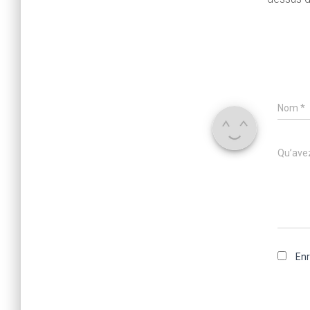
Nom
*
Qu’avez
Enr