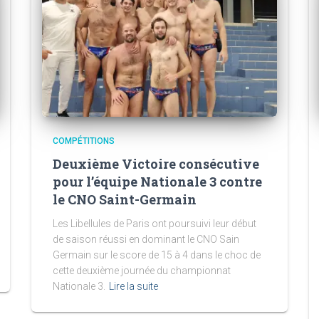
COMPÉTITIONS
Deuxième Victoire consécutive
pour l’équipe Nationale 3 contre
le CNO Saint-Germain
Les Libellules de Paris ont poursuivi leur début
de saison réussi en dominant le CNO Sain
Germain sur le score de 15 à 4 dans le choc de
cette deuxième journée du championnat
Nationale 3.
Lire la suite