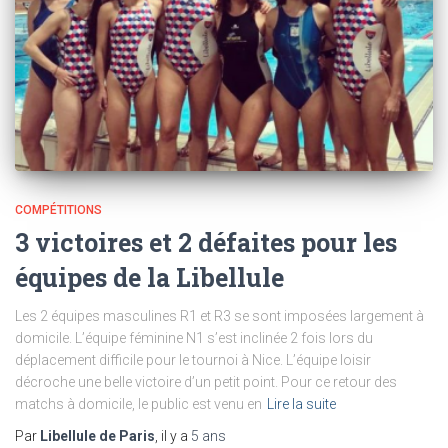
COMPÉTITIONS
3 victoires et 2 défaites pour les
équipes de la Libellule
Les 2 équipes masculines R1 et R3 se sont imposées largement à
domicile. L’équipe féminine N1 s’est inclinée 2 fois lors du
déplacement difficile pour le tournoi à Nice. L’équipe loisir
décroche une belle victoire d’un petit point. Pour ce retour des
matchs à domicile, le public est venu en
Lire la suite
Par
Libellule de Paris
, il y a
5 ans